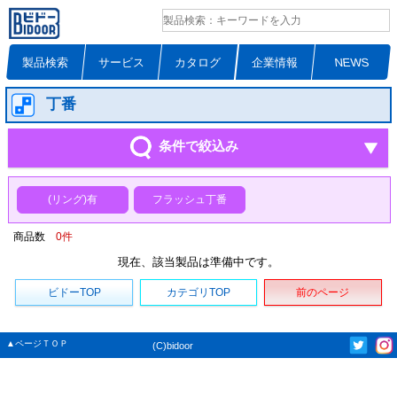
製品検索
サービス
カタログ
企業情報
NEWS
丁番
条件で絞込み
(リング)有
フラッシュ丁番
商品数
0
件
現在、該当製品は準備中です。
ビドーTOP
カテゴリTOP
前のページ
▲ページＴＯＰ
(C)bidoor