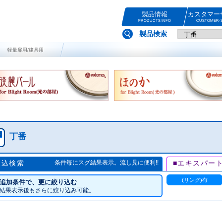
製品情報
カスタマー
PRODUCTS INFO
CUSTOMER-S
製品検索
軽量扉用/建具用
丁番
絞込検索
条件毎にスグ結果表示。流し見に便利!!
■エキスパー
(リング)有
追加条件で、更に絞り込む
結果表示後もさらに絞り込み可能。