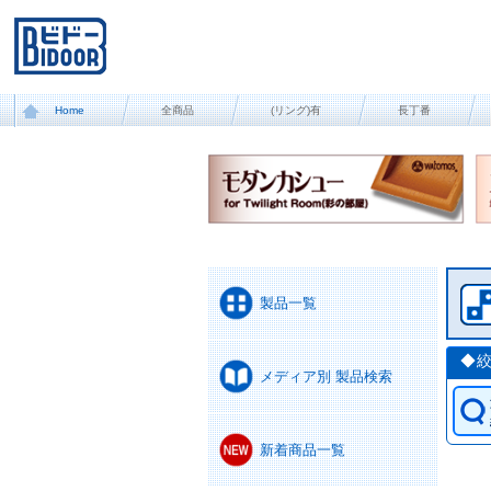
Home
全商品
(リング)有
長丁番
製品一覧
◆
メディア別 製品検索
新着商品一覧