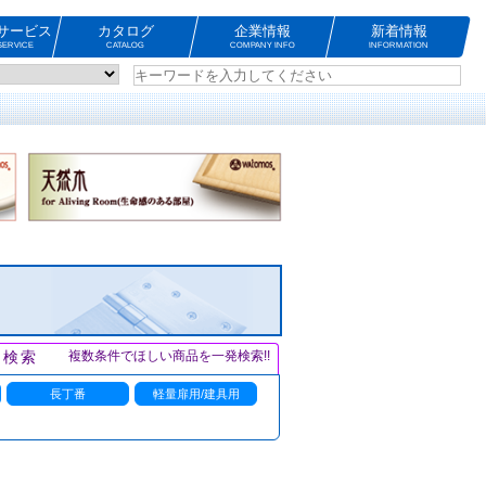
サービス
カタログ
企業情報
新着情報
ERVICE
CATALOG
COMPANY INFO
INFORMATION
ト検索
複数条件でほしい商品を一発検索!!
長丁番
軽量扉用/建具用