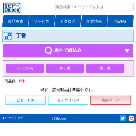
製品検索
サービス
カタログ
企業情報
NEWS
丁番
条件で絞込み
(リング)有
飾丁番
旗丁番
商品数
0
件
現在、該当製品は準備中です。
ビドーTOP
カテゴリTOP
前のページ
▲ページＴＯＰ
(C)bidoor