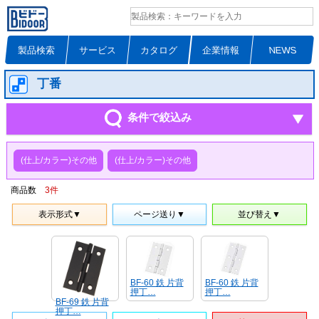
製品検索
サービス
カタログ
企業情報
NEWS
丁番
条件で絞込み
(仕上/カラー)その他
(仕上/カラー)その他
商品数
3
件
表示形式▼
ページ送り▼
並び替え▼
BF-60 鉄 片背
BF-60 鉄 片背
押丁…
押丁…
BF-69 鉄 片背
押丁…