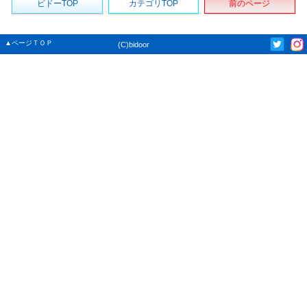
ビドーTOP
カテゴリTOP
前のページ
▲ページＴＯＰ
(C)bidoor