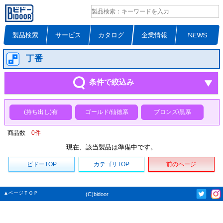
製品検索
サービス
カタログ
企業情報
NEWS
丁番
条件で絞込み
(持ち出し)有
ゴールド/仙徳系
ブロンズ/黒系
商品数
0
件
現在、該当製品は準備中です。
ビドーTOP
カテゴリTOP
前のページ
▲ページＴＯＰ
(C)bidoor