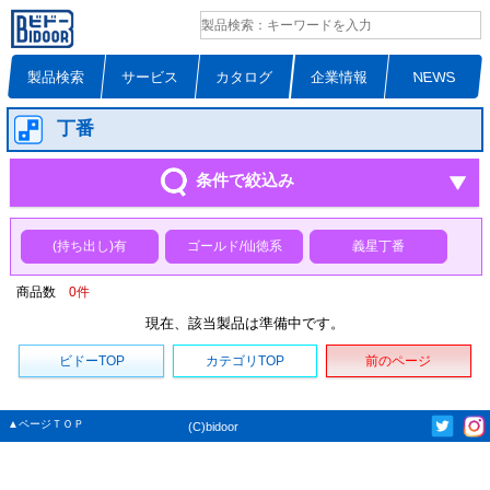
製品検索
サービス
カタログ
企業情報
NEWS
丁番
条件で絞込み
(持ち出し)有
ゴールド/仙徳系
義星丁番
商品数
0
件
現在、該当製品は準備中です。
ビドーTOP
カテゴリTOP
前のページ
▲ページＴＯＰ
(C)bidoor