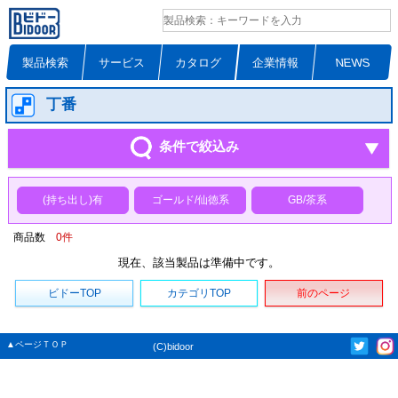
製品検索
サービス
カタログ
企業情報
NEWS
丁番
条件で絞込み
(持ち出し)有
ゴールド/仙徳系
GB/茶系
商品数
0
件
現在、該当製品は準備中です。
ビドーTOP
カテゴリTOP
前のページ
▲ページＴＯＰ
(C)bidoor