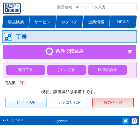
製品検索
サービス
カタログ
企業情報
NEWS
丁番
条件で絞込み
薄口丁番
(リング)有
鉄/亜鉛合金
商品数
0
件
現在、該当製品は準備中です。
ビドーTOP
カテゴリTOP
前のページ
▲ページＴＯＰ
(C)bidoor