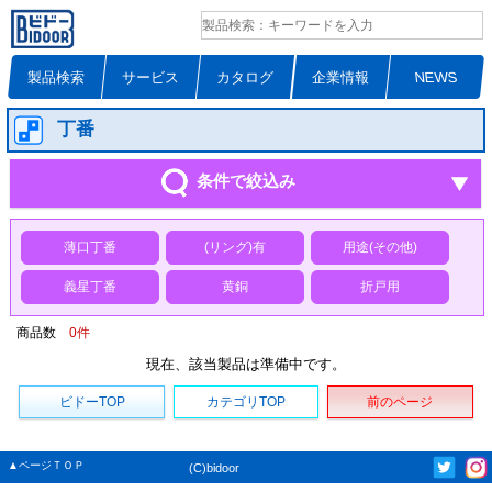
製品検索
サービス
カタログ
企業情報
NEWS
丁番
条件で絞込み
薄口丁番
(リング)有
用途(その他)
義星丁番
黄銅
折戸用
商品数
0
件
現在、該当製品は準備中です。
ビドーTOP
カテゴリTOP
前のページ
▲ページＴＯＰ
(C)bidoor