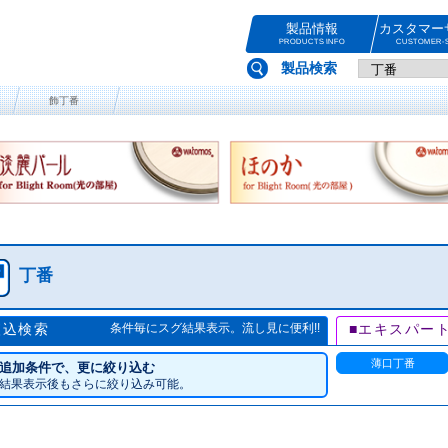
製品情報
カスタマー
PRODUCTS INFO
CUSTOMER-S
製品検索
飾丁番
丁番
絞込検索
条件毎にスグ結果表示。流し見に便利!!
■エキスパー
薄口丁番
追加条件で、更に絞り込む
結果表示後もさらに絞り込み可能。