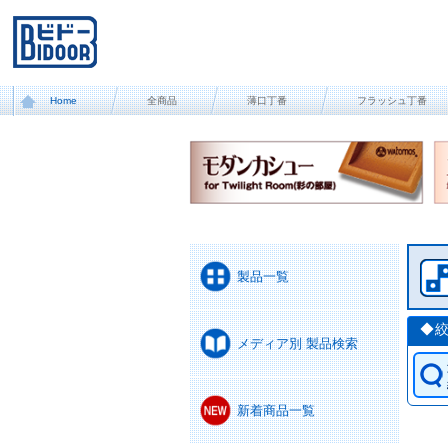
Home
全商品
薄口丁番
フラッシュ丁番
製品一覧
◆
メディア別 製品検索
新着商品一覧