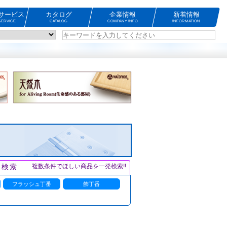
サービス
カタログ
企業情報
新着情報
ERVICE
CATALOG
COMPANY INFO
INFORMATION
ト検索
複数条件でほしい商品を一発検索!!
フラッシュ丁番
飾丁番