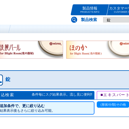
製品情報
カスタマー
PRODUCTS INFO
CUSTOMER-S
製品検索
錠
絞込検索
条件毎にスグ結果表示。流し見に便利!!
■エキスパー
(形状/分類)その他
追加条件で、更に絞り込む
結果表示後もさらに絞り込み可能。