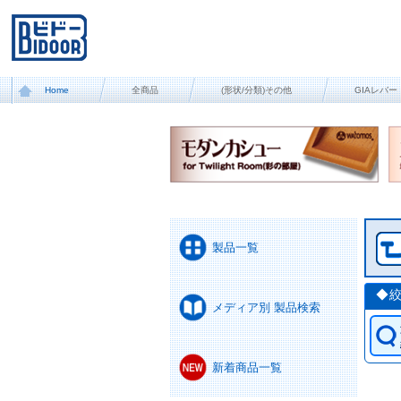
Home
全商品
(形状/分類)その他
GIAレバー
製品一覧
◆
メディア別 製品検索
新着商品一覧