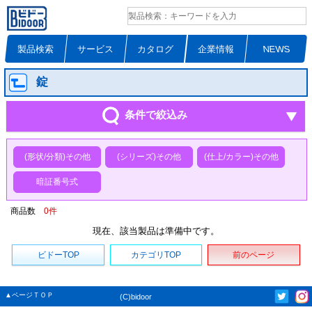
製品検索
サービス
カタログ
企業情報
NEWS
錠
条件で絞込み
(形状/分類)その他
(シリーズ)その他
(仕上/カラー)その他
暗証番号式
商品数
0
件
現在、該当製品は準備中です。
ビドーTOP
カテゴリTOP
前のページ
▲ページＴＯＰ
(C)bidoor