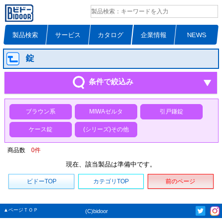
製品検索
サービス
カタログ
企業情報
NEWS
錠
条件で絞込み
ブラウン系
MIWAゼルタ
引戸鎌錠
ケース錠
(シリーズ)その他
商品数
0
件
現在、該当製品は準備中です。
ビドーTOP
カテゴリTOP
前のページ
▲ページＴＯＰ
(C)bidoor