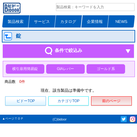
製品検索
サービス
カタログ
企業情報
NEWS
錠
条件で絞込み
横引扉用簡易錠
GIAレバー
ゴールド系
商品数
0
件
現在、該当製品は準備中です。
ビドーTOP
カテゴリTOP
前のページ
▲ページＴＯＰ
(C)bidoor