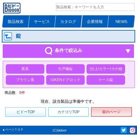
製品検索
サービス
カタログ
企業情報
NEWS
錠
条件で絞込み
黒系
引戸鎌錠
(仕上/カラー)その他
ブラウン系
GIKENドアロック
ケース錠
商品数
0
件
現在、該当製品は準備中です。
ビドーTOP
カテゴリTOP
前のページ
▲ページＴＯＰ
(C)bidoor