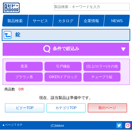
製品検索
サービス
カタログ
企業情報
NEWS
錠
条件で絞込み
黒系
引戸鎌錠
(仕上/カラー)その他
ブラウン系
GIKENドアロック
チューブラ錠
商品数
0
件
現在、該当製品は準備中です。
ビドーTOP
カテゴリTOP
前のページ
▲ページＴＯＰ
(C)bidoor