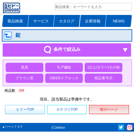
製品検索
サービス
カタログ
企業情報
NEWS
錠
条件で絞込み
黒系
引戸鎌錠
(仕上/カラー)その他
ブラウン系
GIKENドアロック
暗証番号式
商品数
0
件
現在、該当製品は準備中です。
ビドーTOP
カテゴリTOP
前のページ
▲ページＴＯＰ
(C)bidoor