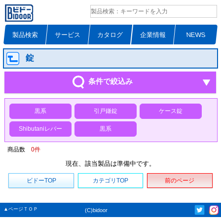
製品検索
サービス
カタログ
企業情報
NEWS
錠
条件で絞込み
黒系
引戸鎌錠
ケース錠
Shibutaniレバー
黒系
商品数
0
件
現在、該当製品は準備中です。
ビドーTOP
カテゴリTOP
前のページ
▲ページＴＯＰ
(C)bidoor