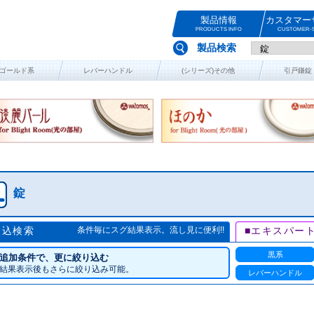
製品情報
カスタマー
PRODUCTS INFO
CUSTOMER-S
製品検索
ゴールド系
レバーハンドル
(シリーズ)その他
引戸鎌錠
錠
絞込検索
条件毎にスグ結果表示。流し見に便利!!
■エキスパー
黒系
追加条件で、更に絞り込む
結果表示後もさらに絞り込み可能。
レバーハンドル