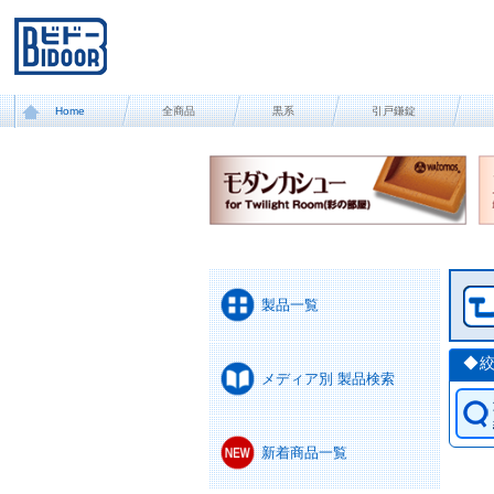
Home
全商品
黒系
引戸鎌錠
製品一覧
◆
メディア別 製品検索
新着商品一覧