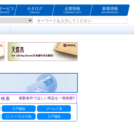
サービス
カタログ
企業情報
新着情報
ERVICE
CATALOG
COMPANY INFO
INFORMATION
ト検索
複数条件でほしい商品を一発検索!!
引戸鎌錠
ゴールド系
(シリーズ)その他
引戸鎌錠