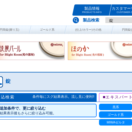
製品情報
カスタマー
PRODUCTS INFO
CUSTOMER-S
製品検索
円筒錠(握り玉)
ゴールド系
(仕上/カラー)その他
円筒錠(
錠
絞込検索
条件毎にスグ結果表示。流し見に便利!!
■エキスパー
黒系
追加条件で、更に絞り込む
結果表示後もさらに絞り込み可能。
ゴールド系
MIWAゼルタ