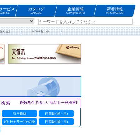
サービス
カタログ
企業情報
新着情報
ERVICE
CATALOG
COMPANY INFO
INFORMATION
握り玉)
MIWAゼルタ
ト検索
複数条件でほしい商品を一発検索!!
引戸鎌錠
円筒錠(握り玉)
(仕上/カラー)その他
円筒錠(握り玉)