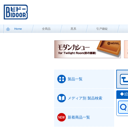
Home
全商品
黒系
引戸鎌錠
製品一覧
◆
メディア別 製品検索
新着商品一覧