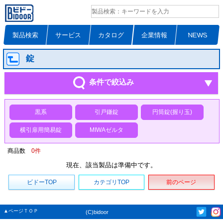
製品検索
サービス
カタログ
企業情報
NEWS
錠
条件で絞込み
黒系
引戸鎌錠
円筒錠(握り玉)
横引扉用簡易錠
MIWAゼルタ
商品数
0
件
現在、該当製品は準備中です。
ビドーTOP
カテゴリTOP
前のページ
▲ページＴＯＰ
(C)bidoor