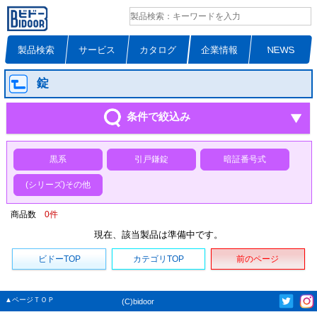
製品検索
サービス
カタログ
企業情報
NEWS
錠
条件で絞込み
黒系
引戸鎌錠
暗証番号式
(シリーズ)その他
商品数
0
件
現在、該当製品は準備中です。
ビドーTOP
カテゴリTOP
前のページ
▲ページＴＯＰ
(C)bidoor