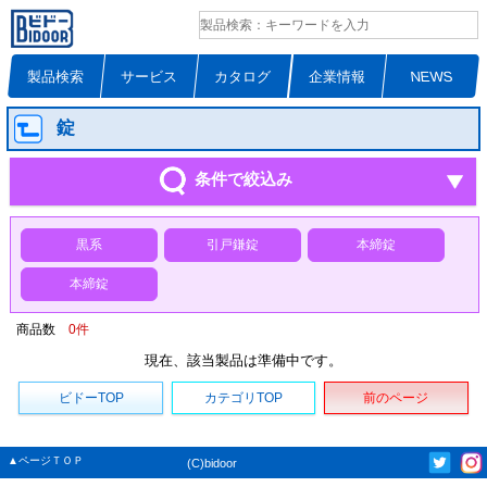
製品検索
サービス
カタログ
企業情報
NEWS
錠
条件で絞込み
黒系
引戸鎌錠
本締錠
本締錠
商品数
0
件
現在、該当製品は準備中です。
ビドーTOP
カテゴリTOP
前のページ
▲ページＴＯＰ
(C)bidoor