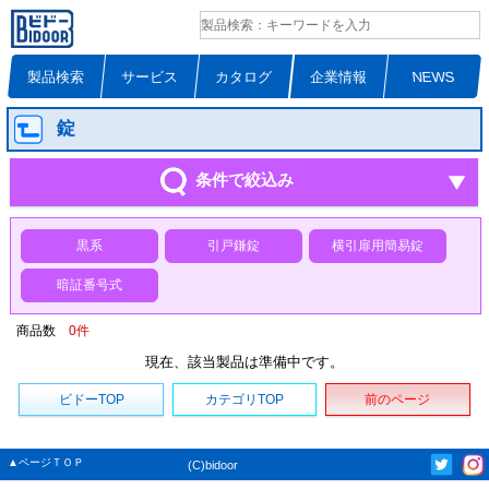
製品検索
サービス
カタログ
企業情報
NEWS
錠
条件で絞込み
黒系
引戸鎌錠
横引扉用簡易錠
暗証番号式
商品数
0
件
現在、該当製品は準備中です。
ビドーTOP
カテゴリTOP
前のページ
▲ページＴＯＰ
(C)bidoor