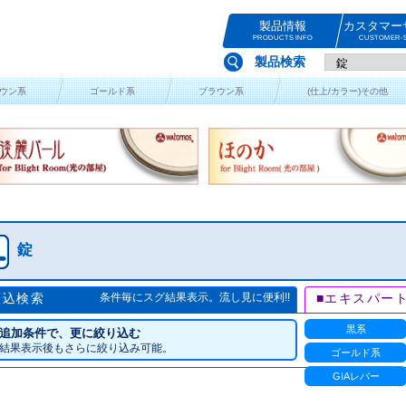
製品情報
カスタマー
PRODUCTS INFO
CUSTOMER-S
製品検索
ウン系
ゴールド系
ブラウン系
(仕上/カラー)その他
錠
絞込検索
条件毎にスグ結果表示。流し見に便利!!
■エキスパー
黒系
追加条件で、更に絞り込む
結果表示後もさらに絞り込み可能。
ゴールド系
GIAレバー