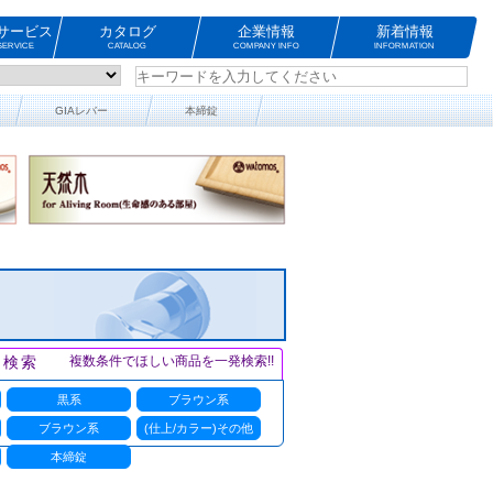
サービス
カタログ
企業情報
新着情報
ERVICE
CATALOG
COMPANY INFO
INFORMATION
GIAレバー
本締錠
ト検索
複数条件でほしい商品を一発検索!!
黒系
ブラウン系
ブラウン系
(仕上/カラー)その他
本締錠