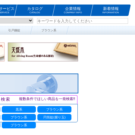
サービス
カタログ
企業情報
新着情報
ERVICE
CATALOG
COMPANY INFO
INFORMATION
引戸鎌錠
ブラウン系
ト検索
複数条件でほしい商品を一発検索!!
黒系
ブラウン系
ブラウン系
円筒錠(握り玉)
ブラウン系