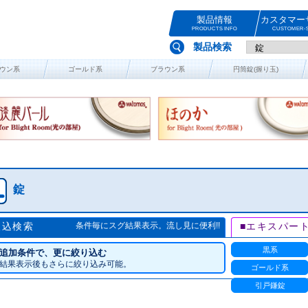
製品情報
カスタマー
PRODUCTS INFO
CUSTOMER-S
製品検索
ウン系
ゴールド系
ブラウン系
円筒錠(握り玉)
錠
絞込検索
条件毎にスグ結果表示。流し見に便利!!
■エキスパー
黒系
追加条件で、更に絞り込む
結果表示後もさらに絞り込み可能。
ゴールド系
引戸鎌錠