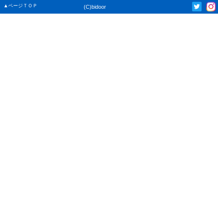
▲ページＴＯＰ
(C)bidoor