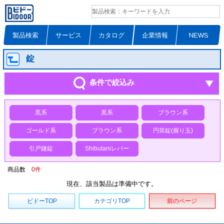
製品検索
サービス
カタログ
企業情報
NEWS
錠
条件で絞込み
黒系
黒系
ブラウン系
ゴールド系
ブラウン系
円筒錠(握り玉)
引戸鎌錠
Shibutaniレバー
商品数
0
件
現在、該当製品は準備中です。
ビドーTOP
カテゴリTOP
前のページ