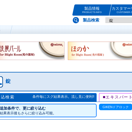
製品情報
カスタマー
PRODUCTS INFO
CUSTOMER-S
製品検索
系
錠
絞込検索
条件毎にスグ結果表示。流し見に便利!!
■エキスパー
GIKENドアロック
追加条件で、更に絞り込む
結果表示後もさらに絞り込み可能。