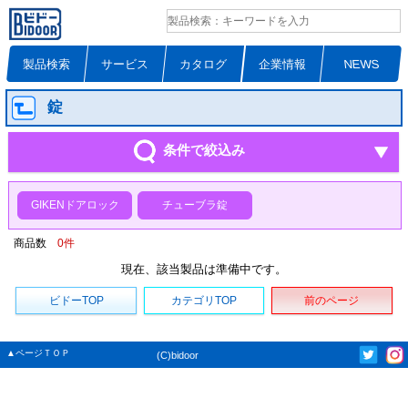
製品検索
サービス
カタログ
企業情報
NEWS
錠
条件で絞込み
GIKENドアロック
チューブラ錠
商品数
0
件
現在、該当製品は準備中です。
ビドーTOP
カテゴリTOP
前のページ
▲ページＴＯＰ
(C)bidoor