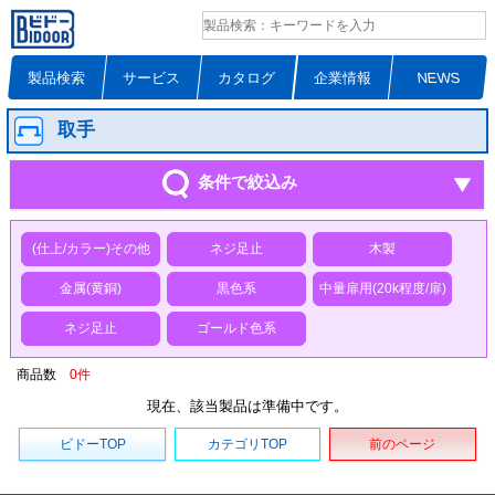
製品検索
サービス
カタログ
企業情報
NEWS
取手
条件で絞込み
(仕上/カラー)その他
ネジ足止
木製
金属(黄銅)
黒色系
中量扉用(20k程度/扉)
ネジ足止
ゴールド色系
商品数
0
件
現在、該当製品は準備中です。
ビドーTOP
カテゴリTOP
前のページ