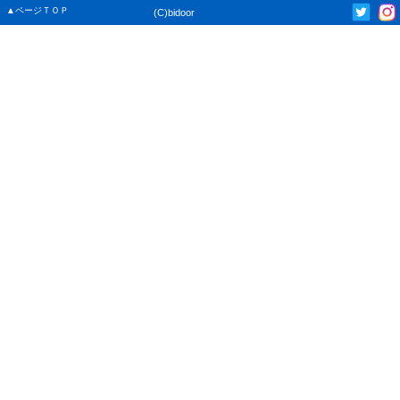
▲ページＴＯＰ
(C)bidoor