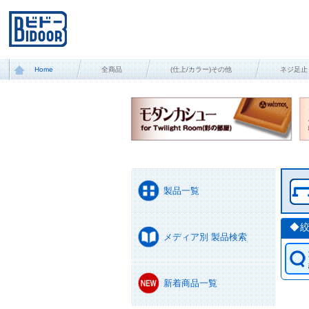
Home
全商品
(仕上/カラー)その他
ネジ足止
製品一覧
◆
メディア別 製品検索
新着商品一覧