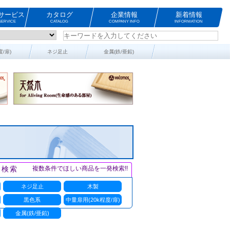
サービス
カタログ
企業情報
新着情報
ERVICE
CATALOG
COMPANY INFO
INFORMATION
度/扉)
ネジ足止
金属(鉄/亜鉛)
ト検索
複数条件でほしい商品を一発検索!!
ネジ足止
木製
黒色系
中量扉用(20k程度/扉)
金属(鉄/亜鉛)