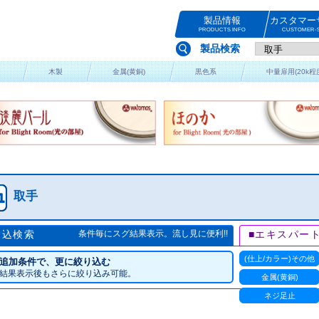
製品情報
カスタマー
PRODUCTS INFO
CUSTOMER-S
製品検索
木製
金属(黄銅)
黒色系
中量扉用(20k程
取手
絞込検索
条件毎にスグ結果表示。流し見に便利!!
■エキスパー
(仕上/カラー)その他
追加条件で、更に絞り込む
結果表示後もさらに絞り込み可能。
金属(黄銅)
ネジ足止