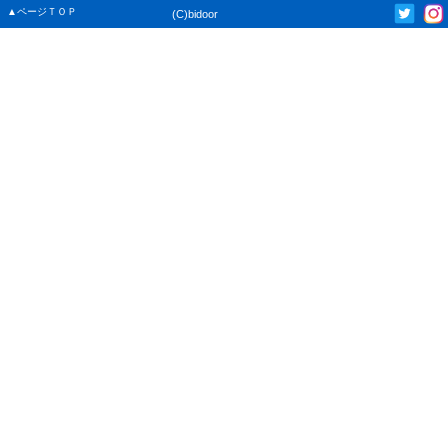
▲ページＴＯＰ
(C)bidoor