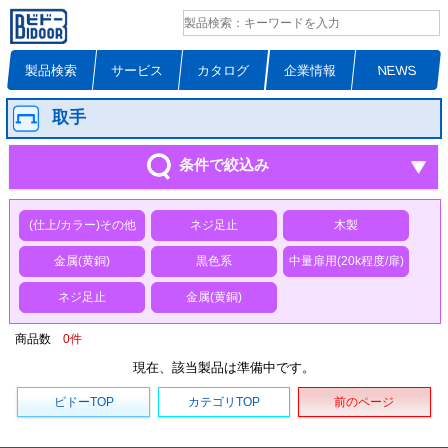
製品検索
サービス
カタログ
企業情報
NEWS
取手
条件で絞込み
(仕上/カラー)その他
ネジ足止
木製
金属(黄銅)
黒色系
中量扉用(20k程度/扉)
ネジ足止
金属(黄銅)
商品数
0
件
現在、該当製品は準備中です。
ビドーTOP
カテゴリTOP
前のページ