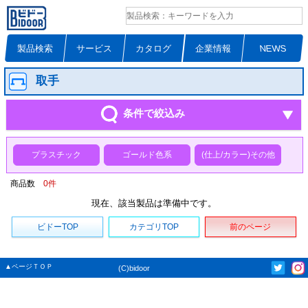
製品検索
サービス
カタログ
企業情報
NEWS
取手
条件で絞込み
プラスチック
ゴールド色系
(仕上/カラー)その他
商品数
0
件
現在、該当製品は準備中です。
ビドーTOP
カテゴリTOP
前のページ
▲ページＴＯＰ
(C)bidoor