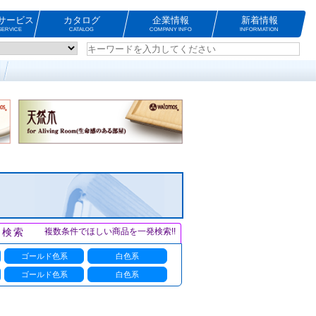
サービス
カタログ
企業情報
新着情報
ERVICE
CATALOG
COMPANY INFO
INFORMATION
ト検索
複数条件でほしい商品を一発検索!!
ゴールド色系
白色系
ゴールド色系
白色系