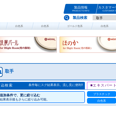
製品情報
カスタマー
PRODUCTS INFO
CUSTOMER-S
製品検索
白色系
白色系
ゴールド色系
白色系
取手
絞込検索
条件毎にスグ結果表示。流し見に便利!!
■エキスパー
プラスチック
追加条件で、更に絞り込む
結果表示後もさらに絞り込み可能。
白色系