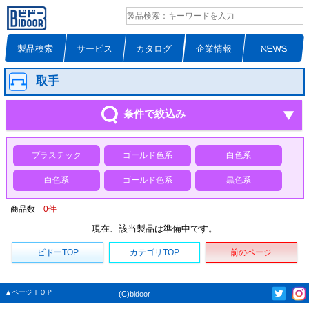
製品検索
サービス
カタログ
企業情報
NEWS
取手
条件で絞込み
プラスチック
ゴールド色系
白色系
白色系
ゴールド色系
黒色系
商品数
0
件
現在、該当製品は準備中です。
ビドーTOP
カテゴリTOP
前のページ
▲ページＴＯＰ
(C)bidoor