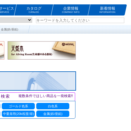
サービス
カタログ
企業情報
新着情報
ERVICE
CATALOG
COMPANY INFO
INFORMATION
金属(鉄/亜鉛)
ト検索
複数条件でほしい商品を一発検索!!
ゴールド色系
白色系
中量扉用(20k程度/扉)
金属(鉄/亜鉛)