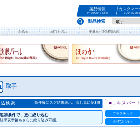
製品情報
カスタマー
PRODUCTS INFO
CUSTOMER-S
製品検索
白色系
面打(ネジ)止
中量扉用(20k程度/扉)
取手
絞込検索
条件毎にスグ結果表示。流し見に便利!!
■エキスパー
プラスチック
追加条件で、更に絞り込む
結果表示後もさらに絞り込み可能。
面打(ネジ)止