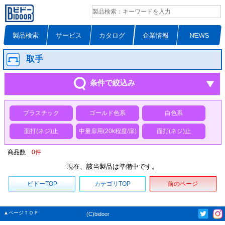
製品検索
サービス
カタログ
企業情報
NEWS
取手
条件で絞込み
プラスチック
ゴールド色系
白色系
面打(ネジ)止
中量扉用(20k程度/扉)
面打(ネジ)止
商品数
0
件
現在、該当製品は準備中です。
ビドーTOP
カテゴリTOP
前のページ
▲ページＴＯＰ
(C)bidoor