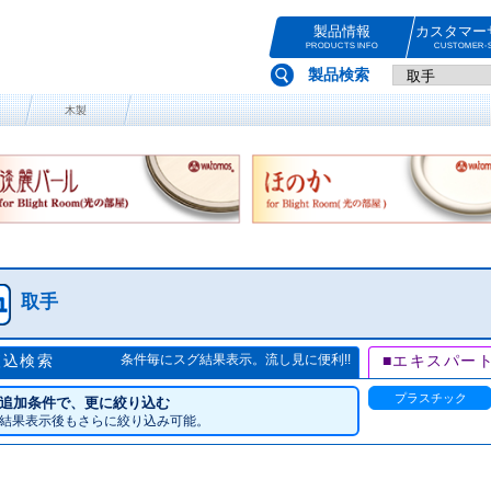
製品情報
カスタマー
PRODUCTS INFO
CUSTOMER-S
製品検索
木製
取手
絞込検索
条件毎にスグ結果表示。流し見に便利!!
■エキスパー
プラスチック
追加条件で、更に絞り込む
結果表示後もさらに絞り込み可能。