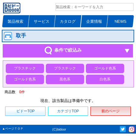
製品検索
サービス
カタログ
企業情報
NEWS
取手
条件で絞込み
プラスチック
プラスチック
ゴールド色系
ゴールド色系
黒色系
白色系
商品数
0
件
現在、該当製品は準備中です。
ビドーTOP
カテゴリTOP
前のページ
▲ページＴＯＰ
(C)bidoor