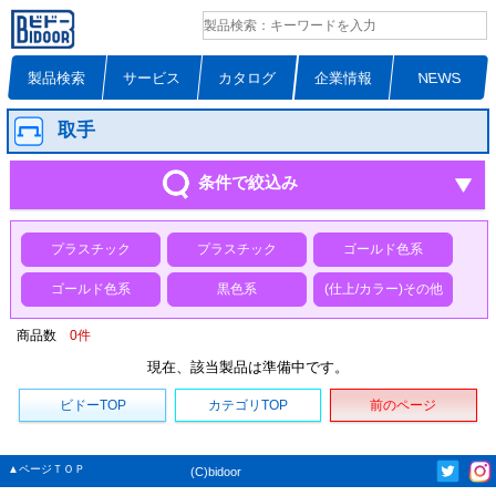
製品検索
サービス
カタログ
企業情報
NEWS
取手
条件で絞込み
プラスチック
プラスチック
ゴールド色系
ゴールド色系
黒色系
(仕上/カラー)その他
商品数
0
件
現在、該当製品は準備中です。
ビドーTOP
カテゴリTOP
前のページ
▲ページＴＯＰ
(C)bidoor