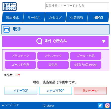
製品検索
サービス
カタログ
企業情報
NEWS
取手
条件で絞込み
プラスチック
プラスチック
ゴールド色系
ゴールド色系
黒色系
(設置方式)その他
商品数
0
件
現在、該当製品は準備中です。
ビドーTOP
カテゴリTOP
前のページ
▲ページＴＯＰ
(C)bidoor