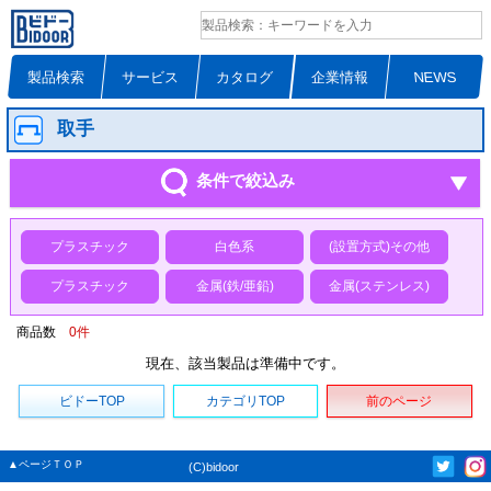
製品検索
サービス
カタログ
企業情報
NEWS
取手
条件で絞込み
プラスチック
白色系
(設置方式)その他
プラスチック
金属(鉄/亜鉛)
金属(ステンレス)
商品数
0
件
現在、該当製品は準備中です。
ビドーTOP
カテゴリTOP
前のページ
▲ページＴＯＰ
(C)bidoor