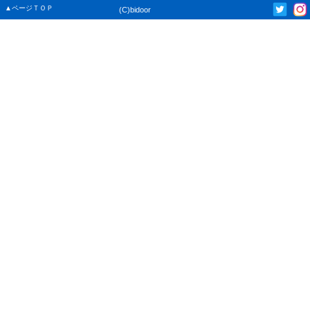
▲ページＴＯＰ
(C)bidoor