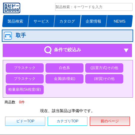
製品検索
サービス
カタログ
企業情報
NEWS
取手
条件で絞込み
プラスチック
白色系
(設置方式)その他
プラスチック
金属(鉄/亜鉛)
(材質)その他
軽量扉用(5k程度/扉)
商品数
0
件
現在、該当製品は準備中です。
ビドーTOP
カテゴリTOP
前のページ