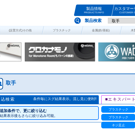
製品情報
カスタマー
PRODUCTS INFO
CUSTOMER-S
製品検索
(設置方式)その他
プラスチック
金属(鉄/亜鉛)
木
取手
絞込検索
条件毎にスグ結果表示。流し見に便利!!
■エキスパー
プラスチック
追加条件で、更に絞り込む
結果表示後もさらに絞り込み可能。
プラスチック
ネジ足止