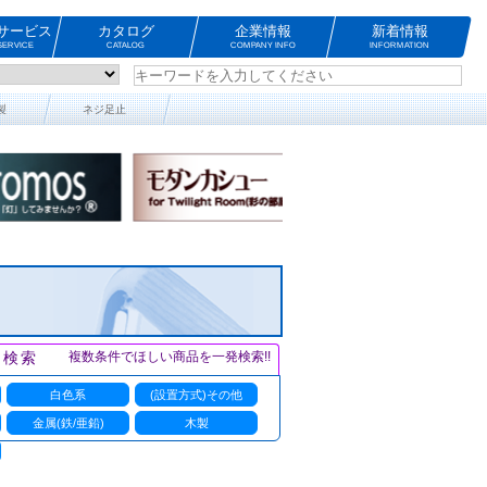
サービス
カタログ
企業情報
新着情報
ERVICE
CATALOG
COMPANY INFO
INFORMATION
製
ネジ足止
ト検索
複数条件でほしい商品を一発検索!!
白色系
(設置方式)その他
金属(鉄/亜鉛)
木製