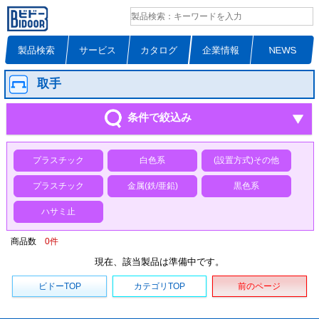
製品検索
サービス
カタログ
企業情報
NEWS
取手
条件で絞込み
プラスチック
白色系
(設置方式)その他
プラスチック
金属(鉄/亜鉛)
黒色系
ハサミ止
商品数
0
件
現在、該当製品は準備中です。
ビドーTOP
カテゴリTOP
前のページ