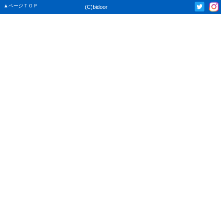
▲ページＴＯＰ
(C)bidoor