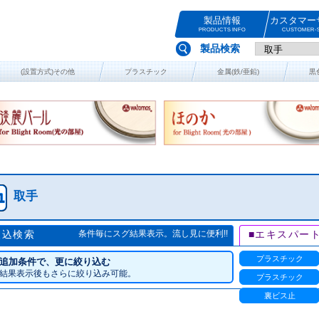
製品情報
カスタマー
PRODUCTS INFO
CUSTOMER-S
製品検索
(設置方式)その他
プラスチック
金属(鉄/亜鉛)
黒
取手
絞込検索
条件毎にスグ結果表示。流し見に便利!!
■エキスパー
プラスチック
追加条件で、更に絞り込む
結果表示後もさらに絞り込み可能。
プラスチック
裏ビス止