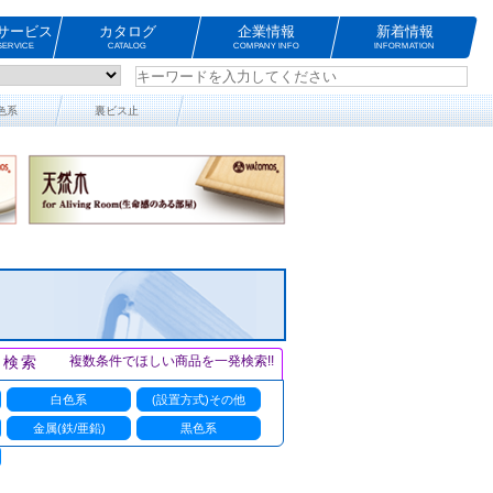
サービス
カタログ
企業情報
新着情報
ERVICE
CATALOG
COMPANY INFO
INFORMATION
色系
裏ビス止
ト検索
複数条件でほしい商品を一発検索!!
白色系
(設置方式)その他
金属(鉄/亜鉛)
黒色系