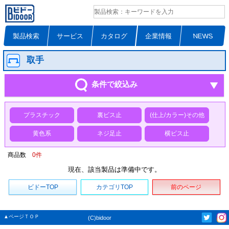
製品検索
サービス
カタログ
企業情報
NEWS
取手
条件で絞込み
プラスチック
裏ビス止
(仕上/カラー)その他
黄色系
ネジ足止
横ビス止
商品数
0
件
現在、該当製品は準備中です。
ビドーTOP
カテゴリTOP
前のページ
▲ページＴＯＰ
(C)bidoor