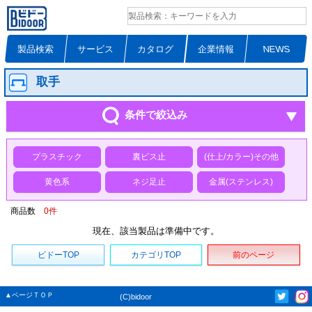
製品検索
サービス
カタログ
企業情報
NEWS
取手
条件で絞込み
プラスチック
裏ビス止
(仕上/カラー)その他
黄色系
ネジ足止
金属(ステンレス)
商品数
0
件
現在、該当製品は準備中です。
ビドーTOP
カテゴリTOP
前のページ
▲ページＴＯＰ
(C)bidoor