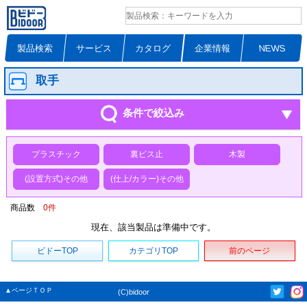
製品検索
サービス
カタログ
企業情報
NEWS
取手
条件で絞込み
プラスチック
裏ビス止
木製
(設置方式)その他
(仕上/カラー)その他
商品数
0
件
現在、該当製品は準備中です。
ビドーTOP
カテゴリTOP
前のページ
▲ページＴＯＰ
(C)bidoor