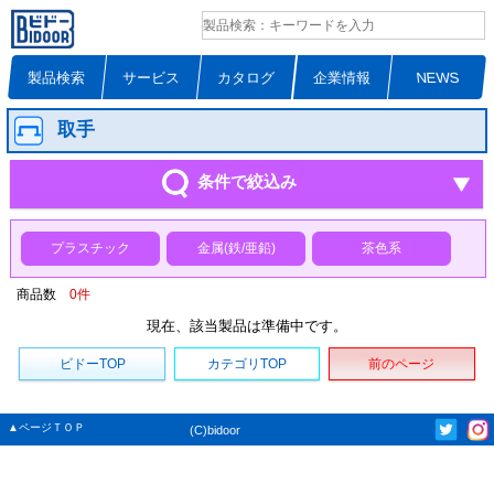
製品検索
サービス
カタログ
企業情報
NEWS
取手
条件で絞込み
プラスチック
金属(鉄/亜鉛)
茶色系
商品数
0
件
現在、該当製品は準備中です。
ビドーTOP
カテゴリTOP
前のページ
▲ページＴＯＰ
(C)bidoor